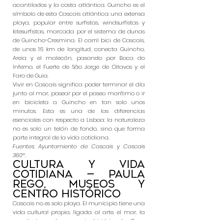
acantilados y la costa atlántica. Guincho es el
símbolo de esta Cascais atlántica: una extensa
playa, popular entre surfistas, windsurfistas y
kitesurfistas, marcada por el sistema de dunas
de Guincho-Cresmina. El carril bici de Cascais,
de unos 16 km de longitud, conecta Guincho,
Areia y el malecón, pasando por Boca do
Inferno, el Fuerte de São Jorge de Oitavos y el
Faro de Guia.
Vivir en Cascais significa poder terminar el día
junto al mar, pasear por el paseo marítimo o ir
en bicicleta a Guincho en tan solo unos
minutos. Esta es una de las diferencias
esenciales con respecto a Lisboa: la naturaleza
no es solo un telón de fondo, sino que forma
parte integral de la vida cotidiana.
Fuentes: Ayuntamiento de Cascais y Cascais
360º.
Cultura y vida
cotidiana — Paula
Rego, museos y
centro histórico
Cascais no es solo playa. El municipio tiene una
vida cultural propia, ligada al arte, el mar, la