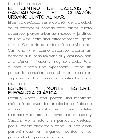
tren o la naturaleza.
El centro de Cascais y
Gandarinha: el corazón
urbano junto al mar.
El centro de Cascais es el corazón de la ciudad:
calles peatonales, tiendas, restaurantes, puerto
deportivo, playas urbanas, museos y jardines,
en una vida cotidiana estrechamente ligada
al mar. Gandarinha, junto al Parque Marechal
Carmona y el puerto deportivo, aporta un
carácter aún más residencial y exclusivo, con
una oferta limitada y muy solicitada. Para
quienes buscan una experiencia urbana sin
perder la conexión con el mar, estas son
algunas de las zonas más atractivas del
municipio.
Estoril y Monte Estoril:
elegancia clásica
Estoril y Monte Estoril poseen una identidad
más clásica: avenidas arboladas, edificios de
época, apartamentos espaciosos, hoteles
históricos y conexiones ferroviarias con Lisboa y
Cascais. Monte Estoril, en particular, destaca
por su escala elegante y tranquila, con vistas
panorámicas en algunos puntos y su
proximidad al paseo marítimo.