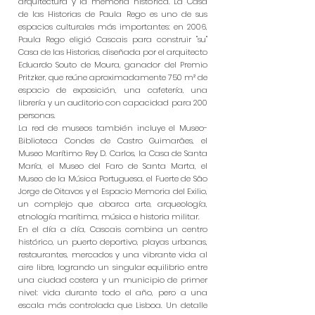
arquitectura y la memoria histórica. La Casa
de las Historias de Paula Rego es uno de sus
espacios culturales más importantes: en 2006,
Paula Rego eligió Cascais para construir "su"
Casa de las Historias, diseñada por el arquitecto
Eduardo Souto de Moura, ganador del Premio
Pritzker, que reúne aproximadamente 750 m² de
espacio de exposición, una cafetería, una
librería y un auditorio con capacidad para 200
personas.
La red de museos también incluye el Museo-
Biblioteca Condes de Castro Guimarães, el
Museo Marítimo Rey D. Carlos, la Casa de Santa
María, el Museo del Faro de Santa Marta, el
Museo de la Música Portuguesa, el Fuerte de São
Jorge de Oitavos y el Espacio Memoria del Exilio,
un complejo que abarca arte, arqueología,
etnología marítima, música e historia militar.
En el día a día, Cascais combina un centro
histórico, un puerto deportivo, playas urbanas,
restaurantes, mercados y una vibrante vida al
aire libre, logrando un singular equilibrio entre
una ciudad costera y un municipio de primer
nivel: vida durante todo el año, pero a una
escala más controlada que Lisboa. Un detalle