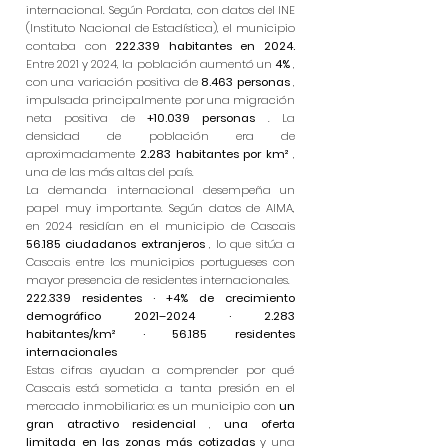
internacional. Según Pordata, con datos del INE
(Instituto Nacional de Estadística), el municipio
contaba con
222.339 habitantes en 2024.
Entre 2021 y 2024, la población aumentó un
4%
,
con una variación positiva de
8.463 personas
,
impulsada principalmente por una migración
neta positiva de
+10.039 personas
. La
densidad de población era de
aproximadamente
2.283 habitantes por km²
,
una de las más altas del país.
La demanda internacional desempeña un
papel muy importante. Según datos de AIMA,
en 2024 residían en el municipio de Cascais
56.185 ciudadanos extranjeros
, lo que sitúa a
Cascais entre los municipios portugueses con
mayor presencia de residentes internacionales.
222.339 residentes · +4% de crecimiento
demográfico 2021–2024 · 2.283
habitantes/km² · 56.185 residentes
internacionales
Estas cifras ayudan a comprender por qué
Cascais está sometida a tanta presión en el
mercado inmobiliario: es un municipio con
un
gran atractivo residencial
,
una oferta
limitada en las zonas más cotizadas
y una