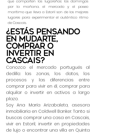
que comparten los lugareños: los domingos
por la mañana, el mercado y el paseo
marítimo que lleva a Estoril son de los mejores
lugares para experimentar el auténtico ritmo
de Cascais.
¿Estás pensando
en mudarte,
comprar o
invertir en
Cascais?
Conozco el mercado portugués al
dedillo: las zonas, los datos, los
procesos y las diferencias entre
comprar para vivir en él, comprar para
alquilar o invertir en activos a largo
plazo.
Soy Ana María Arizabaleta, asesora
inmobiliaria en Coldwell Banker. Tanto si
buscas comprar una casa en Cascais,
vivir en Estoril, invertir en propiedades
de lujo o encontrar una villa en Quinta