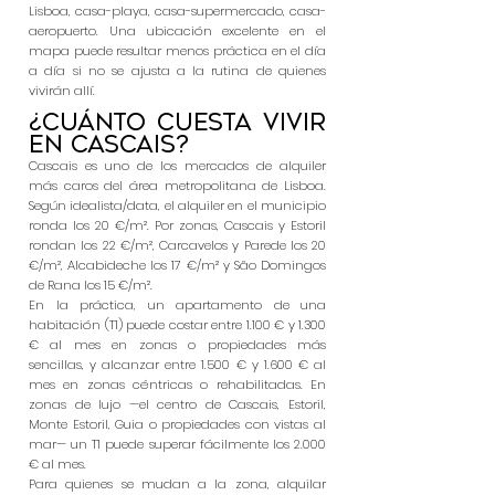
Lisboa, casa-playa, casa-supermercado, casa-
aeropuerto. Una ubicación excelente en el
mapa puede resultar menos práctica en el día
a día si no se ajusta a la rutina de quienes
vivirán allí.
¿Cuánto cuesta vivir
en Cascais?
Cascais es uno de los mercados de alquiler
más caros del área metropolitana de Lisboa.
Según idealista/data, el alquiler en el municipio
ronda los 20 €/m². Por zonas, Cascais y Estoril
rondan los 22 €/m², Carcavelos y Parede los 20
€/m², Alcabideche los 17 €/m² y São Domingos
de Rana los 15 €/m².
En la práctica, un apartamento de una
habitación (T1) puede costar entre 1.100 € y 1.300
€ al mes en zonas o propiedades más
sencillas, y alcanzar entre 1.500 € y 1.600 € al
mes en zonas céntricas o rehabilitadas. En
zonas de lujo —el centro de Cascais, Estoril,
Monte Estoril, Guia o propiedades con vistas al
mar— un T1 puede superar fácilmente los 2.000
€ al mes.
Para quienes se mudan a la zona, alquilar