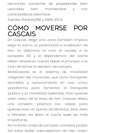
demanda constante de propiedades bien
ubicadas, bien mantenidas y con
características distintivas.
Fuentes: Pordata/INE y AIMA, 2024.
Cómo moverse por
Cascais
En Cascais, elegir una zona también implica
elegir tu rutina. La proximidad a la estación de
tren, la distancia al mar, el acceso a la
autopista A5 y la dependencia del coche
deben tenerse en cuenta desde el principio a la
hora de tomar la decisión de compra.
MobiCascais es el sistema de movilidad
integrada del municipio, que aúna transporte,
bicicletas y aparcamiento en una única
plataforma para fomentar el transporte
público y la movilidad sostenible. Para quienes
viven cerca de la línea de tren, Cascais ofrece
una conexión práctica con Lisboa; para
quienes viven en Quinta da Marinha, Birre, Areia
o Malveira da Serra, el coche suele ser más
importante.
Por lo tanto, antes de comprar, conviene probar
las rutas reales: casa-estación de tren, casa-