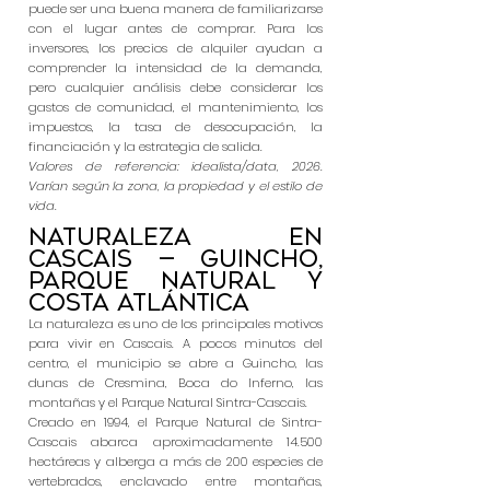
puede ser una buena manera de familiarizarse
con el lugar antes de comprar. Para los
inversores, los precios de alquiler ayudan a
comprender la intensidad de la demanda,
pero cualquier análisis debe considerar los
gastos de comunidad, el mantenimiento, los
impuestos, la tasa de desocupación, la
financiación y la estrategia de salida.
Valores de referencia: idealista/data, 2026.
Varían según la zona, la propiedad y el estilo de
vida.
Naturaleza en
Cascais — Guincho,
Parque Natural y
costa atlántica
La naturaleza es uno de los principales motivos
para vivir en Cascais. A pocos minutos del
centro, el municipio se abre a Guincho, las
dunas de Cresmina, Boca do Inferno, las
montañas y el Parque Natural Sintra-Cascais.
Creado en 1994, el Parque Natural de Sintra-
Cascais abarca aproximadamente 14.500
hectáreas y alberga a más de 200 especies de
vertebrados, enclavado entre montañas,