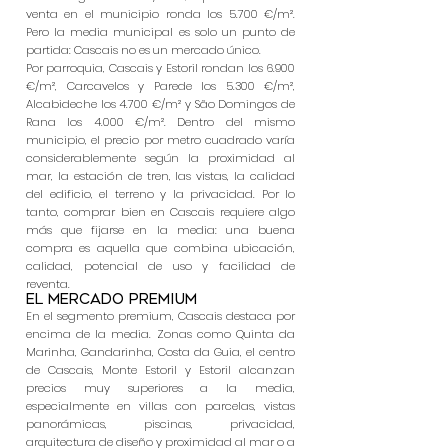
venta en el municipio ronda los 5.700 €/m².
Pero la media municipal es solo un punto de
partida: Cascais no es un mercado único.
Por parroquia, Cascais y Estoril rondan los 6.900
€/m², Carcavelos y Parede los 5.300 €/m²,
Alcabideche los 4.700 €/m² y São Domingos de
Rana los 4.000 €/m². Dentro del mismo
municipio, el precio por metro cuadrado varía
considerablemente según la proximidad al
mar, la estación de tren, las vistas, la calidad
del edificio, el terreno y la privacidad. Por lo
tanto, comprar bien en Cascais requiere algo
más que fijarse en la media: una buena
compra es aquella que combina ubicación,
calidad, potencial de uso y facilidad de
reventa.
El mercado premium
En el segmento premium, Cascais destaca por
encima de la media. Zonas como Quinta da
Marinha, Gandarinha, Costa da Guia, el centro
de Cascais, Monte Estoril y Estoril alcanzan
precios muy superiores a la media,
especialmente en villas con parcelas, vistas
panorámicas, piscinas, privacidad,
arquitectura de diseño y proximidad al mar o a