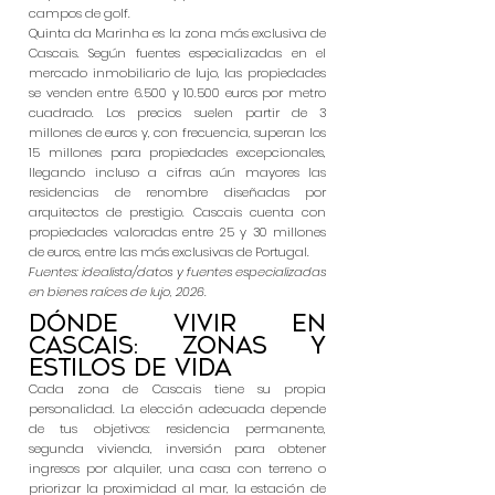
campos de golf.
Quinta da Marinha es la zona más exclusiva de
Cascais. Según fuentes especializadas en el
mercado inmobiliario de lujo, las propiedades
se venden entre 6.500 y 10.500 euros por metro
cuadrado. Los precios suelen partir de 3
millones de euros y, con frecuencia, superan los
15 millones para propiedades excepcionales,
llegando incluso a cifras aún mayores las
residencias de renombre diseñadas por
arquitectos de prestigio. Cascais cuenta con
propiedades valoradas entre 25 y 30 millones
de euros, entre las más exclusivas de Portugal.
Fuentes: idealista/datos y fuentes especializadas
en bienes raíces de lujo, 2026.
Dónde vivir en
Cascais: zonas y
estilos de vida
Cada zona de Cascais tiene su propia
personalidad. La elección adecuada depende
de tus objetivos: residencia permanente,
segunda vivienda, inversión para obtener
ingresos por alquiler, una casa con terreno o
priorizar la proximidad al mar, la estación de