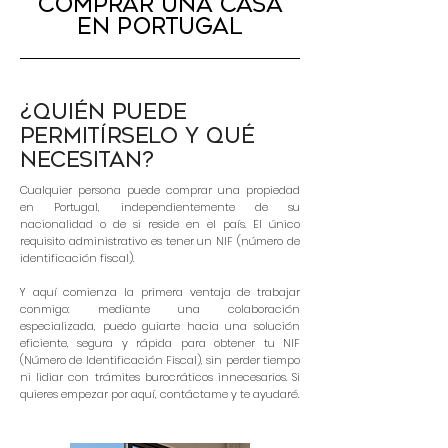
COMPRAR UNA CASA
EN PORTUGAL
¿Quién puede
permitírselo y qué
necesitan?
Cualquier persona puede comprar una propiedad
en Portugal, independientemente de su
nacionalidad o de si reside en el país. El único
requisito administrativo es tener un NIF (número de
identificación fiscal).
Y aquí comienza la primera ventaja de trabajar
conmigo: mediante una colaboración
especializada, puedo guiarte hacia una solución
eficiente, segura y rápida para obtener tu NIF
(Número de Identificación Fiscal), sin perder tiempo
ni lidiar con trámites burocráticos innecesarios. Si
quieres empezar por aquí, contáctame y te ayudaré.