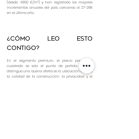
(desde ~1.850 €/m²) y han registrado los mayores
incrementos anuales del país, cercanos al 27-28%
en el último año.
¿Cómo leo esto
contigo?
En el segmento premium, el precio por metro
cuadrado es solo el punto de partida. Lo que
distingue una buena oferta es la ubicación exacta,
la calidad de la construcción, la privacidad y el
acceso a oportunidades que no se encuentran en
el mercado abierto. Ahí es donde mi asesoramiento
marca la diferencia: le proporciono datos reales de
cada zona y acceso a propiedades exclusivas para
que pueda tomar una decisión informada.
Fuentes: Casafari, Idealista y SUPERCASA
(precios de venta, 2026); INE (precios de
transacción). Los valores máximos se
refieren a los precios de venta en el