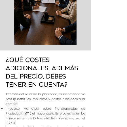
¿Qué costes
adicionales, además
del precio, debes
tener en cuenta?
Además del valor de la propiedad, es recomendable
presupuestar los impuestos y gastos asociados a la
compra:
Impuesto Municipal sobre Transferencias de
Propiedad (
IMT
): el mayor costo. Es progresivo; en los
tramos más altos, la tasa efectiva puede alcanzar el
6-7,5%.