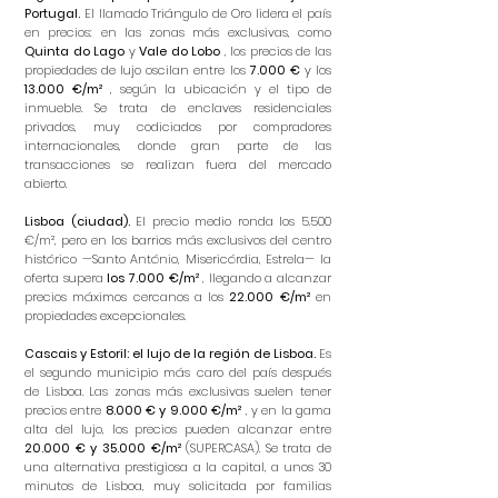
Portugal.
El llamado Triángulo de Oro lidera el país
en precios: en las zonas más exclusivas, como
Quinta do Lago
y
Vale do Lobo
, los precios de las
propiedades de lujo oscilan entre los
7.000 €
y los
13.000 €/m²
, según la ubicación y el tipo de
inmueble. Se trata de enclaves residenciales
privados, muy codiciados por compradores
internacionales, donde gran parte de las
transacciones se realizan fuera del mercado
abierto.
Lisboa (ciudad).
El precio medio ronda los 5.500
€/m², pero en los barrios más exclusivos del centro
histórico —Santo António, Misericórdia, Estrela— la
oferta supera
los 7.000 €/m²
, llegando a alcanzar
precios máximos cercanos a los
22.000 €/m²
en
propiedades excepcionales.
Cascais y Estoril: el lujo de la región de Lisboa.
Es
el segundo municipio más caro del país después
de Lisboa. Las zonas más exclusivas suelen tener
precios entre
8.000 € y 9.000 €/m²
, y en la gama
alta del lujo, los precios pueden alcanzar entre
20.000 € y 35.000 €/m²
(SUPERCASA). Se trata de
una alternativa prestigiosa a la capital, a unos 30
minutos de Lisboa, muy solicitada por familias