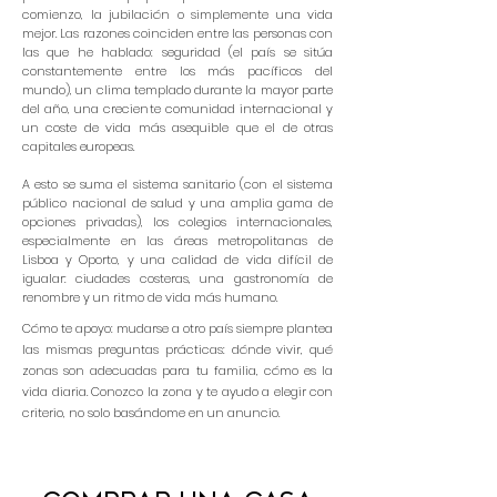
comienzo, la jubilación o simplemente una vida
mejor. Las razones coinciden entre las personas con
las que he hablado: seguridad (el país se sitúa
constantemente entre los más pacíficos del
mundo), un clima templado durante la mayor parte
del año, una creciente comunidad internacional y
un coste de vida más asequible que el de otras
capitales europeas.
A esto se suma el sistema sanitario (con el sistema
público nacional de salud y una amplia gama de
opciones privadas), los colegios internacionales,
especialmente en las áreas metropolitanas de
Lisboa y Oporto, y una calidad de vida difícil de
igualar: ciudades costeras, una gastronomía de
renombre y un ritmo de vida más humano.
Cómo te apoyo: mudarse a otro país siempre plantea
las mismas preguntas prácticas: dónde vivir, qué
zonas son adecuadas para tu familia, cómo es la
vida diaria. Conozco la zona y te ayudo a elegir con
criterio, no solo basándome en un anuncio.