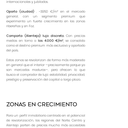
internacionales y jubilados.
Oporto (ciudad)
. ~3.950 €/m² en el mercado
general, con un segmento premium que
experimenta un fuerte crecimiento en las zonas
ribereñas y en Foz.
Comporta (Alentejo): lujo discreto.
Con precios
medios en torno a
los 4.000 €/m²,
se consolida
como el destino premium más exclusivo y apartado
del país.
Estas zonas se revalorizan de forma más moderada
en general que el interior —precisamente porque ya
son mercados maduros—, pero ofrecen lo que
busca el comprador de lujo: estabilidad, privacidad,
prestigio y preservación del capital a largo plazo.
Zonas EN CRECIMIENTo
Para un perfil inmobiliario centrado en el potencial
de revalorización, las regiones del Norte, Centro y
Alentejo parten de precios mucho más accesibles