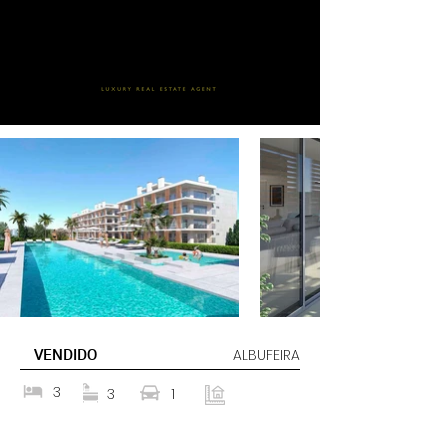
VENDIDO
ALBUFEIRA
3
3
1