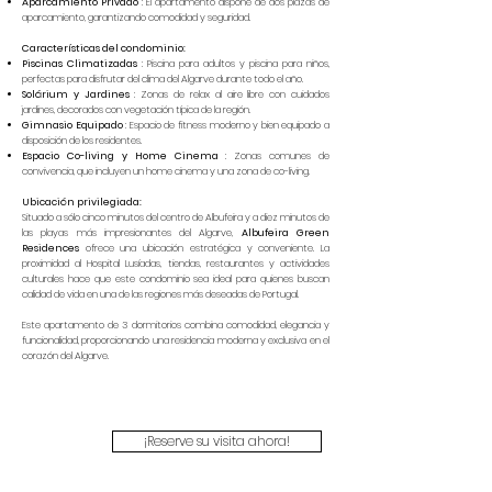
Aparcamiento Privado
: El apartamento dispone de dos plazas de
aparcamiento, garantizando comodidad y seguridad.
Características del condominio:
Piscinas Climatizadas
: Piscina para adultos y piscina para niños,
perfectas para disfrutar del clima del Algarve durante todo el año.
Solárium y Jardines
: Zonas de relax al aire libre con cuidados
jardines, decorados con vegetación típica de la región.
Gimnasio Equipado
: Espacio de fitness moderno y bien equipado a
disposición de los residentes.
Espacio Co-living y Home Cinema
: Zonas comunes de
convivencia, que incluyen un home cinema y una zona de co-living.
Ubicación privilegiada:
Situado a sólo cinco minutos del centro de Albufeira y a diez minutos de
las playas más impresionantes del Algarve,
Albufeira Green
Residences
ofrece una ubicación estratégica y conveniente. La
proximidad al Hospital Lusíadas, tiendas, restaurantes y actividades
culturales hace que este condominio sea ideal para quienes buscan
calidad de vida en una de las regiones más deseadas de Portugal.
Este apartamento de 3 dormitorios combina comodidad, elegancia y
funcionalidad, proporcionando una residencia moderna y exclusiva en el
corazón del Algarve.
¡Reserve su visita ahora!