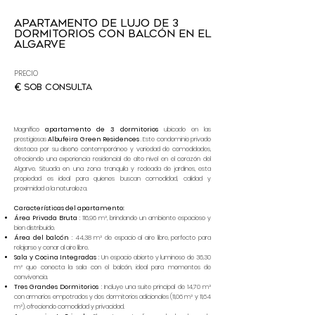
Apartamento de lujo de 3
dormitorios con balcón en el
Algarve
PRECIO
€
Sob Consulta
Magnífico
apartamento de 3 dormitorios
ubicado en las
prestigiosas
Albufeira Green Residences
. Este condominio privado
destaca por su diseño contemporáneo y variedad de comodidades,
ofreciendo una experiencia residencial de alto nivel en el corazón del
Algarve. Situada en una zona tranquila y rodeada de jardines, esta
propiedad es ideal para quienes buscan comodidad, calidad y
proximidad a la naturaleza.
Características del apartamento:
Área Privada Bruta
: 116,96 m², brindando un ambiente espacioso y
bien distribuido.
Área del balcón
: 44,38 m² de espacio al aire libre, perfecto para
relajarse y cenar al aire libre.
Sala y Cocina Integradas
: Un espacio abierto y luminoso de 36,30
m² que conecta la sala con el balcón, ideal para momentos de
convivencia.
Tres Grandes Dormitorios
: Incluye una suite principal de 14,70 m²
con armarios empotrados y dos dormitorios adicionales (11,06 m² y 11,64
m²), ofreciendo comodidad y privacidad.