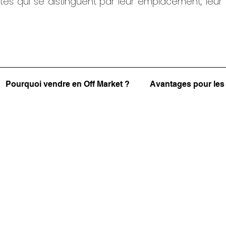
étés qui se distinguent par leur emplacement, leur h
Pourquoi vendre en Off Market ?
Avantages pour les