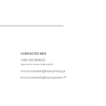
CONTACTEZ-MOI
+351 937351502
(Appel vers le réseau mobile national)
ana.arizabaleta@cbsouthbay.pt
ana.arizabaleta@orproperties.
PT