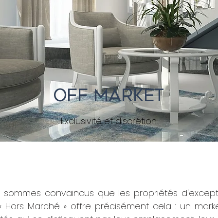
OFF MARKET
Exclusivité et discrétion
s sommes convaincus que les propriétés d'excep
 Hors Marché » offre précisément cela : un market