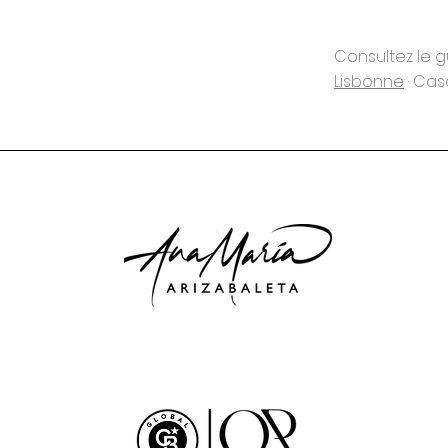
Consultez le 
Lisbonne
· Casc