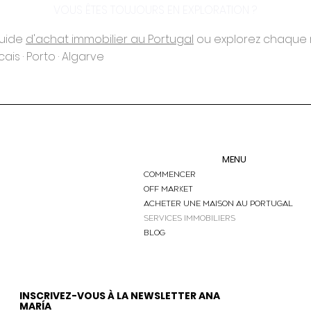
VOUS ÊTES TOUJOURS EN EXPLORATION ?
guide
d'achat immobilier au Portugal
ou explorez chaque r
ais · Porto · Algarve
MENU
Commencer
OFF MARKET
ACHETER UNE MAISON AU PORTUGAL
SERVICES IMMOBILIERS
BLOG
INSCRIVEZ-VOUS À LA NEWSLETTER ANA
MARÍA