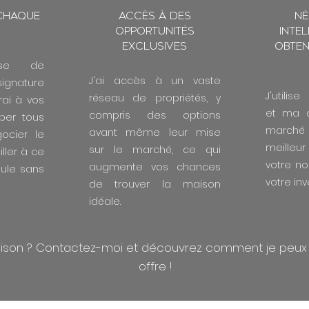
 chaque
Accès à des
Né
opportunités
inte
exclusives
obten
se de
J'ai accès à un vaste
signature
J'utili
réseau de propriétés, y
rai à vos
et ma 
compris des options
iper tous
marché 
avant même leur mise
ocier le
meilleur
sur le marché, ce qui
iller à ce
votre n
augmente vos chances
oule sans
votre in
de trouver la maison
idéale.
aison ? Contactez-moi et découvrez comment je peux v
offre !