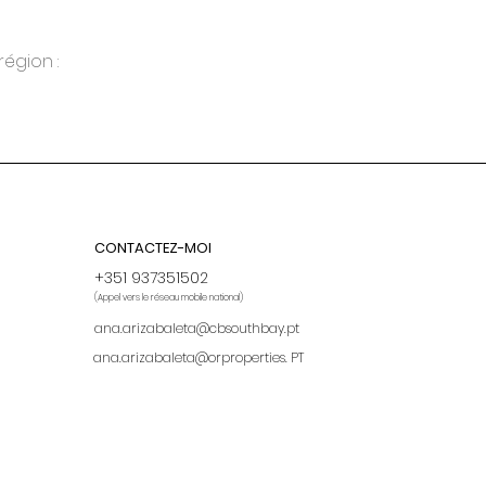
égion :
CONTACTEZ-MOI
+351 937351502
(Appel vers le réseau mobile national)
ana.arizabaleta@cbsouthbay.pt
ana.arizabaleta@orproperties.
PT