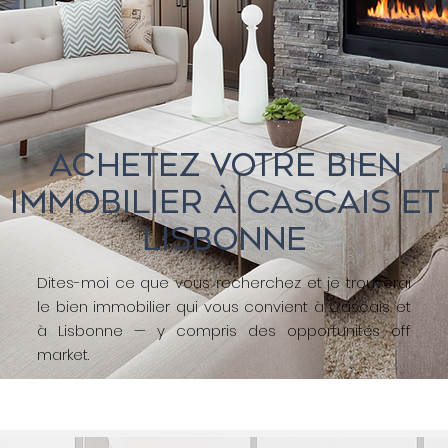
ACHETEZ VOTRE BIEN
IMMOBILIER À CASCAIS ET
LISBONNE
Dites-moi ce que vous recherchez et je trouverai
le bien immobilier qui vous convient à Cascais et
à Lisbonne — y compris des opportunités off
market.