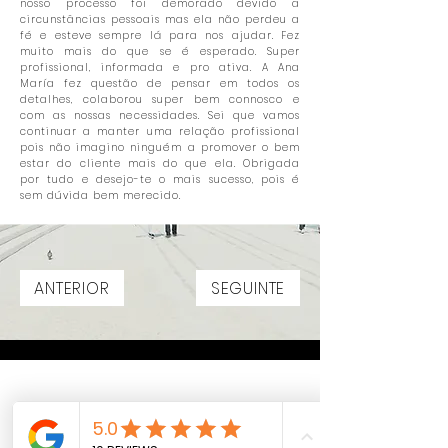
nosso processo foi demorado devido a
circunstâncias pessoais mas ela não perdeu a
fé e esteve sempre lá para nos ajudar. Fez
muito mais do que se é esperado. Super
profissional, informada e pro ativa. A Ana
María fez questão de pensar em todos os
detalhes, colaborou super bem connosco e
com as nossas necessidades. Sei que vamos
continuar a manter uma relação profissional
pois não imagino ninguém a promover o bem
estar do cliente mais do que ela. Obrigada
por tudo e desejo-te o mais sucesso, pois é
sem dúvida bem merecido.
ANTERIOR
SEGUINTE
Siga-me no Instagram
ana.arizabaleta