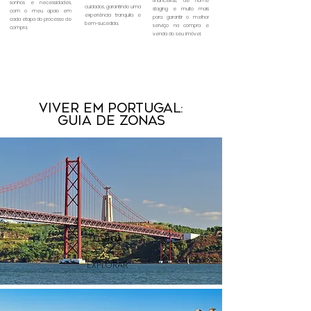
financeiras, de home
sonhos e necessidades,
cuidados, garantindo uma
staging e muito mais
com o meu apoio em
experiência tranquila e
para garantir o melhor
cada etapa do processo de
bem-sucedida.
serviço na compra e
compra.
venda do seu imóvel.
Viver em Portugal:
guia de zonas
LISBOA
EXPLORAR