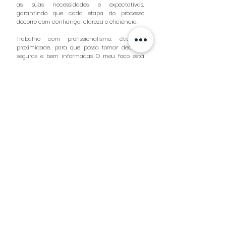
as suas necessidades e expectativas,
garantindo que cada etapa do processo
decorre com confiança, clareza e eficiência.
Trabalho com profissionalismo, ética e
proximidade, para que possa tomar decisões
seguras e bem informadas. O meu foco está
nos resultados que valorizam o seu
investimento e tornam a sua experiência
imobiliária positiva e realmente satisfatória.
A MINHA ABORDAGEM
Cada cliente é único, e é assim que gosto de
trabalhar. Ofereço um acompanhamento
próximo, discreto e atento a cada detalhe, com
uma abordagem personalizada e estratégica.
Acredito que o verdadeiro luxo está na forma
como cuidamos de cada etapa e na confiança
que construímos ao longo do processo.