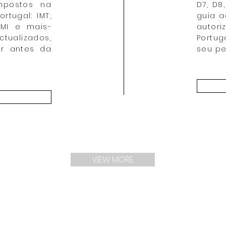
mpostos na
D7, D8
tugal: IMT,
guia a
IMI e mais-
autor
ualizados,
Portug
r antes da
seu per
VIEW MORE