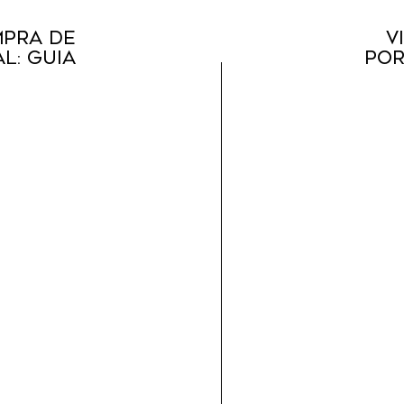
mpra de
V
l: Guia
Por