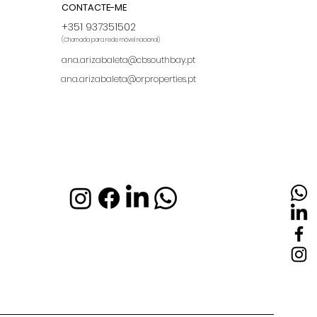
CONTACTE-ME
+351 937351502
(Chamada para rede móvel nacional)
ana.arizabaleta@cbsouthbay.pt
ana.arizabaleta@orproperties.
pt