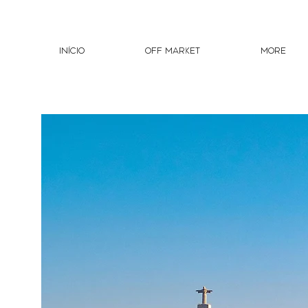
INíCIO
OFF MARKET
More