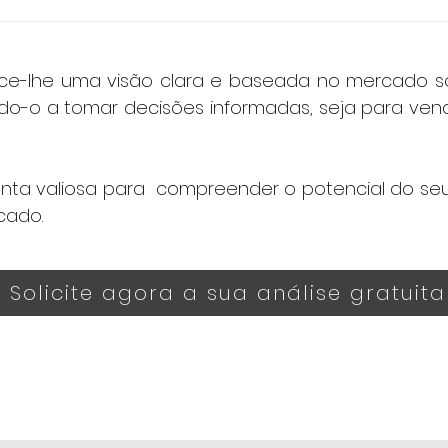
erta e procura na zona é essencial para determinar um preço compe
rcado local para ajustar a avaliação de forma estratégica, garan
ionado.
ece-lhe uma visão clara e baseada no mercado s
do-o a tomar decisões informadas, seja para vende
ta valiosa para compreender o potencial do seu 
cado.
Solicite agora a sua análise gratuita