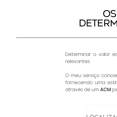
Os
Determ
Determinar o valor 
relevantes.
O meu serviço concen
fornecendo uma estim
através de um
ACM
pe
.
