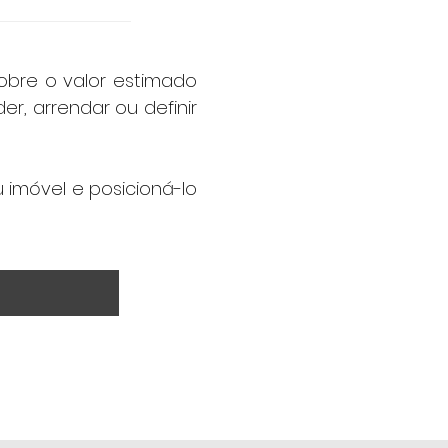
titivo. Analiso as 
tindo que o imóvel 
obre o valor estimado
r, arrendar ou definir
imóvel e posicioná-lo