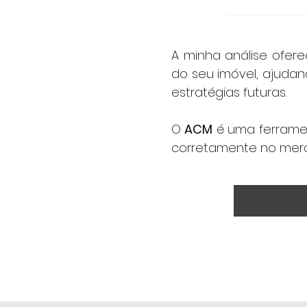
A dinâmica de of
tendências do me
esteja bem posic
A minha análise ofer
do seu imóvel, ajudan
estratégias futuras.
O
ACM
é uma ferramen
corretamente no mer