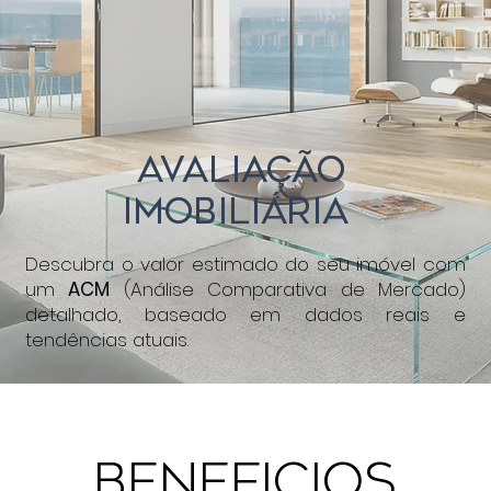
Avaliação
Imobiliária
Descubra o valor estimado do seu imóvel com
um
ACM
(Análise Comparativa de Mercado)
detalhado, baseado em dados reais e
tendências atuais.
beneficios