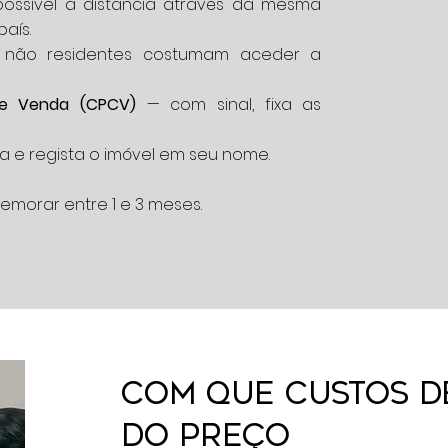
ossível à distância através da mesma
aís.
s não residentes costumam aceder a
 e Venda (CPCV)
— com sinal, fixa as
a e regista o imóvel em seu nome.
demorar entre 1 e 3 meses.
Com que custos d
do preço