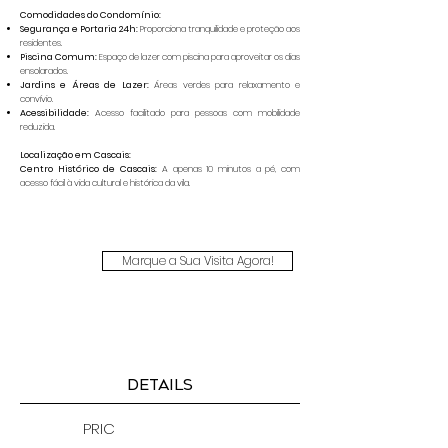
Comodidades do Condomínio:
Segurança e Portaria 24h:
Proporciona tranquilidade e proteção aos
residentes.
Piscina Comum:
Espaço de lazer com piscina para aproveitar os dias
ensolarados.
Jardins e Áreas de Lazer:
Áreas verdes para relaxamento e
convívio.
Acessibilidade:
Acesso facilitado para pessoas com mobilidade
reduzida.
Localização em Cascais:
Centro Histórico de Cascais:
A apenas 10 minutos a pé, com
acesso fácil à vida cultural e histórica da vila.
Marque a Sua Visita Agora!
DETAILS
PRIC