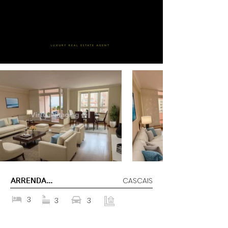
ARRENDADO
CASCAIS
3
3
3