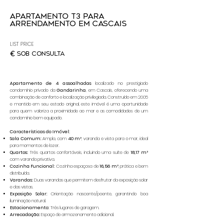
Apartamento T3 para
Arrendamento em Cascais
LIST PRICE
€
sob consulta
Apartamento de 4 assoalhadas
localizado no prestigiado
condomínio privado da
Gandarinha
, em Cascais, oferecendo uma
combinação de conforto e localização privilegiada. Construído em 2005
e mantido em seu estado original, este imóvel é uma oportunidade
para quem valoriza a proximidade ao mar e as comodidades de um
condomínio bem equipado.
Características do Imóvel:
Sala Comum:
Ampla, com
40 m²
, varanda e vista para o mar, ideal
para momentos de lazer.
Quartos:
Três quartos confortáveis, incluindo uma suíte de
18,17 m²
com varanda privativa.
Cozinha Funcional:
Cozinha espaçosa de
16,56 m²
, prática e bem
distribuída.
Varandas:
Duas varandas que permitem desfrutar da exposição solar
e das vistas.
Exposição Solar:
Orientação nascente/poente, garantindo boa
iluminação natural.
Estacionamento:
Três lugares de garagem.
Arrecadação:
Espaço de armazenamento adicional.